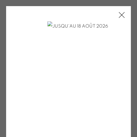
Open a larger version of the fol
SOO KYOUNG LEE
Soo Kyoung LEE
Carré 1
, 2025
bois laqué, bouleau et cadre en chêne
43,5 x 43,5 x 2,5 cm
SOO KYOUNG LEE
EXPOSITION PERSONNELLE
ONIRIS.ART
38 RUE D’ANTRAIN . 35000 RENNES . FRANCE
CONTACT : 02 99 36 46 06 .