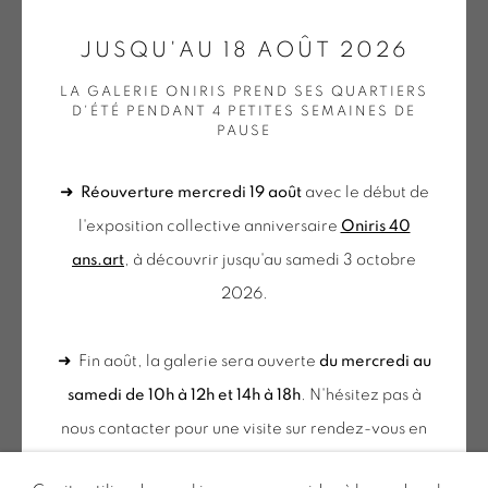
GALERIE[AT]ONIRIS.ART
JUSQU'AU 18 AOÛT 2026
Tuesday to Saturday from 2pm to 7pm
LA GALERIE ONIRIS PREND SES QUARTIERS
D'ÉTÉ PENDANT 4 PETITES SEMAINES DE
du Mardi au Samedi de 14h00 à 19h00
PAUSE
➜
Réouverture mercredi 19 août
avec le début de
du mercredi au samedi
l'exposition collective anniversaire
Oniris 40
de 10h-12h et 14h-18h
ans.art
, à découvrir jusqu'au samedi 3 octobre
+ le mardi sur rendez-vous
2026.
Tuesday to Saturday from 2pm to 7pm
du Mardi au Samedi de 14h00 à 19h00
➜ Fin août, la galerie sera ouverte
du mercredi au
samedi de 10h à 12h et 14h à 18h
. N'hésitez pas à
Inscription à notre
nous contacter pour une visite sur rendez-vous en
NEWSLETTER
dehors de ces horaires.