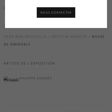
grenoble@grenoble.fr
NOUS CONTACTER
22 OCT. 2022 > 19 MAR. 2023
PAGE WEB OFFICIELLE / OFFICIAL WEBSITE /
MUSÉE
DE GRENOBLE
ARTISTE DE L'EXPOSITION
PHILIPPE COGNÉE