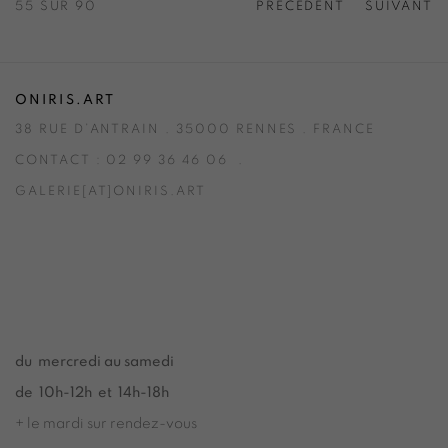
55
SUR 90
PRÉCÉDENT
SUIVANT
ONIRIS.ART
38 RUE D’ANTRAIN . 35000 RENNES . FRANCE
CONTACT : 02 99 36 46 06 .
GALERIE[AT]ONIRIS.ART
Tuesday to Saturday from 2pm to 7pm
du Mardi au Samedi de 14h00 à 19h00
du mercredi au samedi
de 10h-12h et 14h-18h
+ le mardi sur rendez-vous