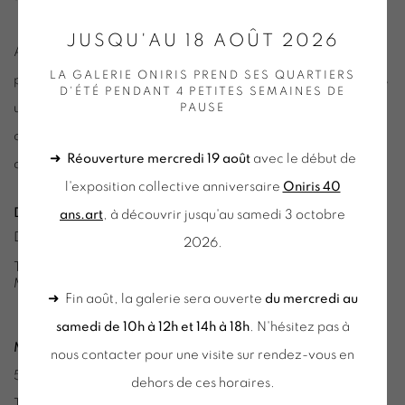
JUSQU'AU 18 AOÛT 2026
Ainsi pour Philippe Cognée, seul peintre de la sélection, le
LA GALERIE ONIRIS PREND SES QUARTIERS
paysage apparaît dans son œuvre en contrepoint de ses vues
D'ÉTÉ PENDANT 4 PETITES SEMAINES DE
urbaines qui l’ont fait connaître, comme l’expression d’un
PAUSE
chaos ordonné, à la fois lieu originel et vital en même temps
➜
Réouverture mercredi 19 août
avec le début de
que sauvage et menaçant.
l'exposition collective anniversaire
Oniris 40
DE LA NATURE
ans.art
, à découvrir jusqu'au samedi 3 octobre
DU 22 OCTOBRE 2022 AU 19 MARS 2023
2026.
TOUS LES JOURS DE 10H À 18H30, SAUF LE
MARDI
➜ Fin août, la galerie sera ouverte
du mercredi au
samedi de 10h à 12h et 14h à 18h
. N'hésitez pas à
Musée de Grenoble
nous contacter pour une visite sur rendez-vous en
5 place Lavalette - 38000 Grenoble
dehors de ces horaires.
Tél : 04 76 63 44 44 - e-mail: musee-de-