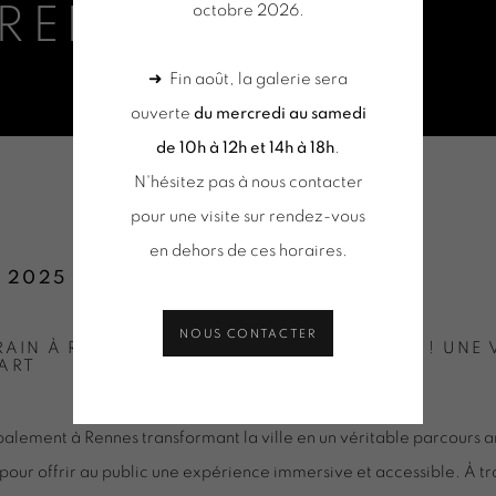
RENNES 2025
octobre 2026.
➜ Fin août, la galerie sera
ouverte
du mercredi au samedi
de 10h à 12h et 14h à 18h
.
N'hésitez pas à nous contacter
pour une visite sur rendez-vous
en dehors de ces horaires.
E 2025
NOUS CONTACTER
RAIN À RENNES PENDANT TOUT L'ÉTÉ 2025 ! UNE
'ART
palement à Rennes transformant la ville en un véritable parcours ar
 pour offrir au public une expérience immersive et accessible. À 