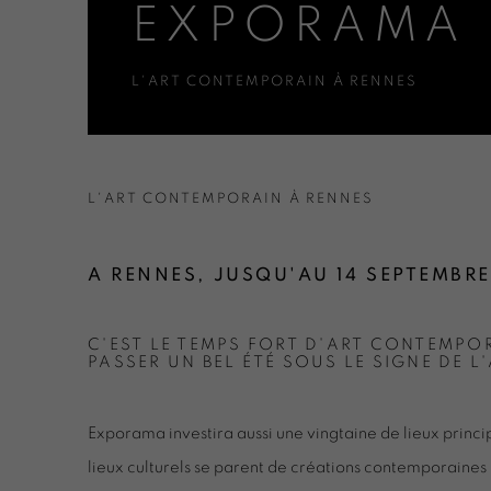
EXPORAMA 
L'ART CONTEMPORAIN À RENNES
EXPORAMA RENNES 2025
L'ART CONTEMPORAIN À RENNES
A RENNES, JUSQU'AU 14 SEPTEMBR
C'EST LE TEMPS FORT D'ART CONTEMPO
PASSER UN BEL ÉTÉ SOUS LE SIGNE DE L
Exporama investira aussi une vingtaine de lieux princi
lieux culturels se parent de créations contemporaines