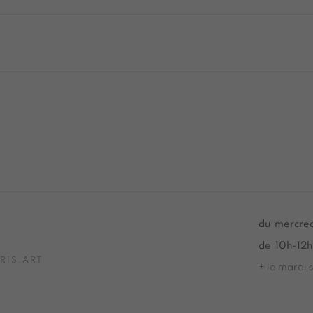
Tuesday to Saturday from 2pm to 7pm
du mercred
du Mardi au Samedi de 14h00 à 19h00
de 10h-12h
RIS.ART
+ le mardi 
Tuesday to
du Mardi a