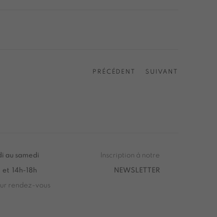
PRÉCÉDENT
SUIVANT
i au samedi
Inscription à notre
 et 14h-18h
NEWSLETTER
sur rendez-vous
 Saturday from 2pm to 7pm
u Samedi de 14h00 à 19h00