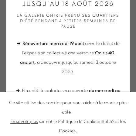
JUSQU'AU 18 AOÛT 2026
LA GALERIE ONIRIS PREND SES QUARTIERS
D'ÉTÉ PENDANT 4 PETITES SEMAINES DE
du mercredi au samedi
PAUSE
de 10h-12h et 14h-18h
+ le mardi sur rendez-vous
➜
Réouverture mercredi 19 août
avec le début de
Tuesday to Saturday from 2pm to 7pm
l'exposition collective anniversaire
Oniris 40
du Mardi au Samedi de 14h00 à 19h00
ans.art
, à découvrir jusqu'au samedi 3 octobre
VERA MOLNAR
2026.
AU COMMENCEMENT ÉTAIT LE CARRÉ (73.341-
Inscription à notre
11.02.27)
,
1973
➜ Fin août, la galerie sera ouverte
du mercredi au
NEWSLETTER
Dessin ordinateur au plotter sur papier Benson
samedi de 10h à 12h et 14h à 18h
. N'hésitez pas à
Ce site utilise des cookies pour vous aider à le rendre plus
46 x 35.5 cm
nous contacter pour une visite sur rendez-vous en
utile.
MOL 1010
dehors de ces horaires.
En savoir plus
sur notre Politique de Confidentialité et les
Cookies.
VENDU
Politique de confidentialité
Accessibilité