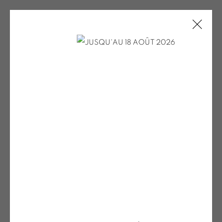
MENCOBONI PV POUR LE SITE EXPO
2023
ONIRIS.ART
38 RUE D’ANTRAIN . 35000 RENNES . FRANCE
CONTACT : 02 99 36 46 06 .
Open a larger version of the fol
GALERIE[AT]ONIRIS.ART
Tuesday to Saturday from 2pm to 7pm
du Mardi au Samedi de 14h00 à 19h00