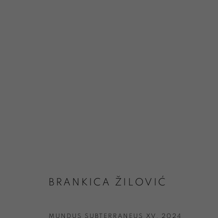
PV ŽILOVIĆ POUR LE SITE
BRANKICA ŽILOVIĆ
MUNDUS SUBTERRANEUS XV
,
2024