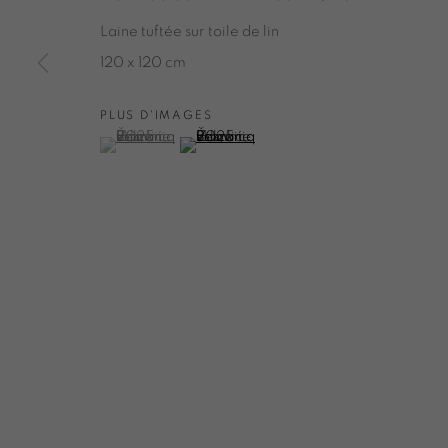
ONIRIS.ART
Laine tuftée sur toile de lin
38 RUE D’ANTRAIN . 35000 RENNES . FRANCE
120 x 120 cm
CONTACT : 02 99 36 46 06 . GALERIE[AT]ONI
PLUS D'IMAGES
(View a larger image of thumbnail 1 )
, currently selected.
, currently selected.
, currently selected.
(View a larger image of thumbnail 2 )
Politique de confidentialité
Accessibilité
Politiqu
TOUS DROITS RÉSERVÉS © ONIRIS NEO SARL 2026