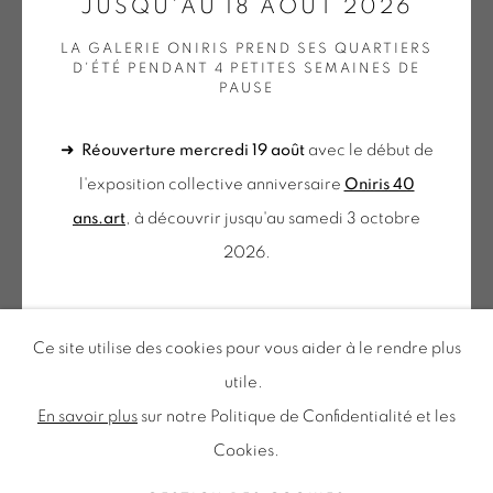
JUSQU'AU 18 AOÛT 2026
BRANKICA ŽILOVIĆ
LA GALERIE ONIRIS PREND SES QUARTIERS
du mercredi au samedi
D'ÉTÉ PENDANT 4 PETITES SEMAINES DE
MUNDUS SUBTERRANEUS, MAGMA HEART
,
2024
PAUSE
de 10h-12h et 14h-18h
+ le mardi sur rendez-vous
Laine tuftée
➜
Réouverture mercredi 19 août
avec le début de
Tuesday to Saturday from 2pm to 7pm
250 x 190 cm
l'exposition collective anniversaire
Oniris 40
du Mardi au Samedi de 14h00 à 19h00
PLUS D'IMAGES
ans.art
, à découvrir jusqu'au samedi 3 octobre
(View a larger image of thumbnail 1 )
, currently selected.
, currently selected.
, currently selected.
(View a larger image of thumbnail 2 )
(View a larger image of thumbnail 3 )
(View a larger image of thu
2026.
Inscription à notre
NEWSLETTER
➜ Fin août, la galerie sera ouverte
du mercredi au
Ce site utilise des cookies pour vous aider à le rendre plus
samedi de 10h à 12h et 14h à 18h
. N'hésitez pas à
utile.
nous contacter pour une visite sur rendez-vous en
En savoir plus
sur notre Politique de Confidentialité et les
dehors de ces horaires.
Cookies.
Politique de confidentialité
Accessibilité
Politique relative aux cookies
Gestion des cookies