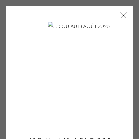
PV ŽILOVIĆ POUR LE SITE
ONIRIS.ART
Open a larger version of the fol
38 RUE D’ANTRAIN . 35000 RENNES . FRANCE
CONTACT : 02 99 36 46 06 .
GALERIE[AT]ONIRIS.ART
Tuesday to Saturday from 2pm to 7pm
du Mardi au Samedi de 14h00 à 19h00