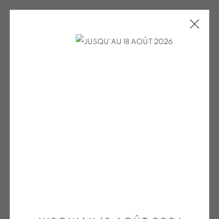
PV 2 CHARDON POUR LE SITE EXPO
ONIRIS.ART
38 RUE D’ANTRAIN . 35000 RENNES . FRANCE
Open a larger version of the fol
CONTACT : 02 99 36 46 06 .
GALERIE[AT]ONIRIS.ART
Tuesday to Saturday from 2pm to 7pm
du Mardi au Samedi de 14h00 à 19h00