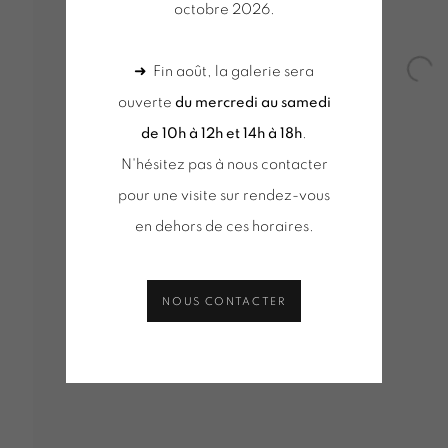
octobre 2026.
Q
➜ Fin août, la galerie sera
Open
ouverte
du mercredi au samedi
de 10h à 12h et 14h à 18h
.
N'hésitez pas à nous contacter
pour une visite sur rendez-vous
VUES D'INSTALLATION
SÉLECTION D'OEUVRES
ACT
DE D'INFORMATION
en dehors de ces horaires.
NOUS CONTACTER
Tuesday to Saturday from 2pm to 7pm
du mercred