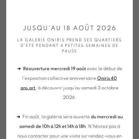
ONIRIS.ART
JUSQU'AU 18 AOÛT 2026
38 RUE D’ANTRAIN . 35000 RENNES . FRANCE
LA GALERIE ONIRIS PREND SES QUARTIERS
CONTACT : 02 99 36 46 06 .
D'ÉTÉ PENDANT 4 PETITES SEMAINES DE
PAUSE
GALERIE[AT]ONIRIS.ART
➜
Réouverture mercredi 19 août
avec le début de
Tuesday to Saturday from 2pm to 7pm
ODILE DECQ
l'exposition collective anniversaire
Oniris 40
du Mardi au Samedi de 14h00 à 19h00
ans.art
, à découvrir jusqu'au samedi 3 octobre
CANDLE LIGHT N°4
,
2021
2026.
Tube de verre soufflé et dépoli / Lumière LED 12v de
du mercredi au samedi
puissance 2700k avec variateur et transformateur / Câble
de 10h-12h et 14h-18h
➜ Fin août, la galerie sera ouverte
du mercredi au
noir de 4 mètres
+ le mardi sur rendez-vous
samedi de 10h à 12h et 14h à 18h
. N'hésitez pas à
Blown and frosted glass tube / 12v LED light of 2700k power
Tuesday to Saturday from 2pm to 7pm
nous contacter pour une visite sur rendez-vous en