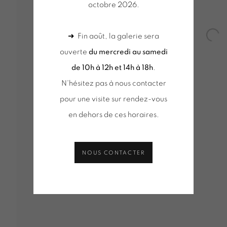
octobre 2026.
Q
➜ Fin août, la galerie sera
Open
ouverte
du mercredi au samedi
de 10h à 12h et 14h à 18h
.
N'hésitez pas à nous contacter
pour une visite sur rendez-vous
VUES D'INSTALLATION
SÉLECTION D'OEUVRES
ACT
DE D'INFORMATION
en dehors de ces horaires.
NOUS CONTACTER
Tuesday to Saturday from 2pm to 7pm
du mercred