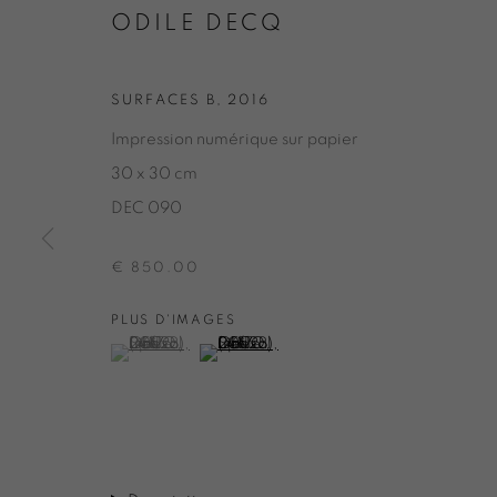
ODILE DECQ
ODILE DEC
SURFACES B
,
2016
Impression numérique sur papier
30 x 30 cm
DEC 090
ODILE DECQ
PRÉSENTATION
PARTAGER
BIOGRAPHIE
BOUTIQUE EN LIGNE
CATALOGUES
DEMAN
€ 850.00
PLUS D'IMAGES
(View a larger image of thumbnail 1 )
, currently selected.
, currently selected.
, currently selected.
(View a larger image of thumbnail 2 )
ONIRIS.ART