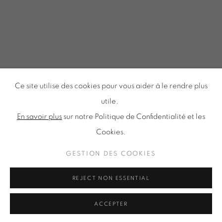
Tuesday to Saturday from 2pm to 7pm
du Mardi au Samedi de 14h00 à 19h00
Inscription à notre
NEWSLETTER
Ce site utilise des cookies pour vous aider à le rendre plus
utile.
En savoir plus
sur notre Politique de Confidentialité et les
Cookies.
Politique de confidentialité
Accessibilité
Politique relative aux cookies
Gestion des cookies
GESTION DES COOKIES
TOUS DROITS RÉSERVÉS © ONIRIS NEO SARL 2026
REJECT NON ESSENTIAL
ACCEPTER