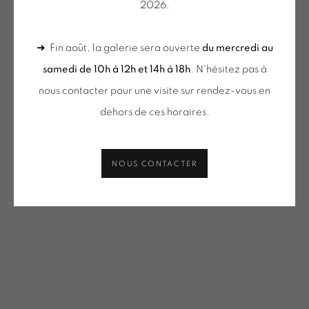
2026.
VACOSSIN | OEUVRES UNIQUES / UNIQUE WORKS
PARTAGER
(SELECTION)
➜ Fin août, la galerie sera ouverte
du mercredi au
ONIRIS.ART
samedi de 10h à 12h et 14h à 18h
. N'hésitez pas à
38 RUE D’ANTRAIN . 35000 RENNES . FRANCE
nous contacter pour une visite sur rendez-vous en
CONTACT : 02 99 36 46 06 .
dehors de ces horaires.
GALERIE[AT]ONIRIS.ART
NOUS CONTACTER
Tuesday to Saturday from 2pm to 7pm
du Mardi au Samedi de 14h00 à 19h00
du mercredi au samedi
de 10h-12h et 14h-18h
+ le mardi sur rendez-vous