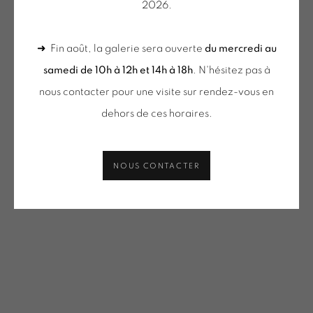
2026.
VACOSSIN | OEUVRES UNIQUES / UNIQUE WORKS
(SELECTION)
➜ Fin août, la galerie sera ouverte
du mercredi au
Description
ONIRIS.ART
samedi de 10h à 12h et 14h à 18h
. N'hésitez pas à
38 RUE D’ANTRAIN . 35000 RENNES . FRANCE
nous contacter pour une visite sur rendez-vous en
PARTAGER
CONTACT : 02 99 36 46 06 .
dehors de ces horaires.
GALERIE[AT]ONIRIS.ART
NOUS CONTACTER
Tuesday to Saturday from 2pm to 7pm
du Mardi au Samedi de 14h00 à 19h00
du mercredi au samedi
de 10h-12h et 14h-18h
+ le mardi sur rendez-vous