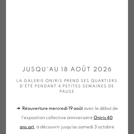
DOEHLER | OEUVRES UNIQUES / UNIQUE WORKS
(SELECTION)
GOTTFREID HONEGGER
KNIFER | OEUVRES UNIQUES / UNIQUE WORKS
AURELIE NEMOURS
(SELECTION)
WALTER LEBLANC
LEE | OEUVRES UNIQUES / UNIQUE WORKS
ALBIREO
,
1981
(SELECTION)
MENCOBONI | OEUVRES UNIQUES / UNIQUE
Sérigraphie sur papier
WORKS (SELECTION)
Silk-screen printing on paper
MOLNAR | OEUVRES UNIQUES / UNIQUE WORKS
JUSQU'AU 18 AOÛT 2026
(SELECTION)
52 x 52 cm
MORELLET | OEUVRES UNIQUES / UNIQUE WORKS
LA GALERIE ONIRIS PREND SES QUARTIERS
NEM 104
(SELECTION)
D'ÉTÉ PENDANT 4 PETITES SEMAINES DE
PAUSE
MOSCHINI | OEUVRES UNIQUES / UNIQUE WORKS
(SELECTION)
€ 700.00
1 REMAINING
PINCEMIN | OEUVRES UNIQUES / UNIQUE WORKS
➜
Réouverture mercredi 19 août
avec le début de
(SELECTION)
BUY NOW
POPET | OEUVRES UNIQUES / UNIQUE WORKS
l'exposition collective anniversaire
Oniris 40
(SELECTION)
ans.art
, à découvrir jusqu'au samedi 3 octobre
AJOUTER AU PANIER
OEUVRES UNIQUES (SÉLECTION)