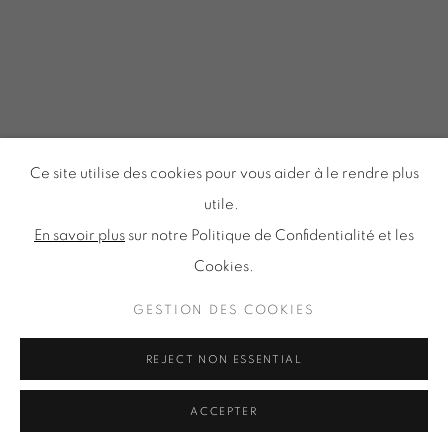
Tuesday to Saturday from 2pm to 7pm
du Mardi au Samedi de 14h00 à 19h00
Inscription à notre
NEWSLETTER
Ce site utilise des cookies pour vous aider à le rendre plus
utile.
En savoir plus
sur notre Politique de Confidentialité et les
Cookies.
Politique de confidentialité
Accessibilité
Politique relative aux cookies
Gestion des cookies
GESTION DES COOKIES
TOUS DROITS RÉSERVÉS © ONIRIS NEO SARL 2026
REJECT NON ESSENTIAL
ACCEPTER