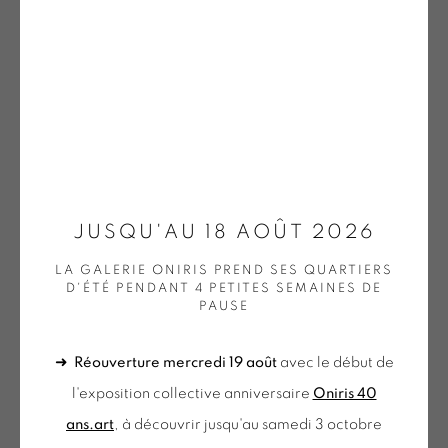
DOEHLER | OEUVRES UNIQUES / UNIQUE WORKS
(SELECTION)
GOTTFREID HONEGGER
KNIFER | OEUVRES UNIQUES / UNIQUE WORKS
(SELECTION)
WALTER LEBLANC
LEE | OEUVRES UNIQUES / UNIQUE WORKS
(SELECTION)
MENCOBONI | OEUVRES UNIQUES / UNIQUE
NIKOLAS FOURÉ
WORKS (SELECTION)
MOLNAR | OEUVRES UNIQUES / UNIQUE WORKS
JUSQU'AU 18 AOÛT 2026
(SELECTION)
BROUILLARD (1)
,
2022
MORELLET | OEUVRES UNIQUES / UNIQUE WORKS
LA GALERIE ONIRIS PREND SES QUARTIERS
(SELECTION)
D'ÉTÉ PENDANT 4 PETITES SEMAINES DE
Encre pigmentaire noire
PAUSE
MOSCHINI | OEUVRES UNIQUES / UNIQUE WORKS
41 x 51 cm
(SELECTION)
PINCEMIN | OEUVRES UNIQUES / UNIQUE WORKS
FOU 06
➜
Réouverture mercredi 19 août
avec le début de
(SELECTION)
POPET | OEUVRES UNIQUES / UNIQUE WORKS
l'exposition collective anniversaire
Oniris 40
€ 900.00
(SELECTION)
ans.art
, à découvrir jusqu'au samedi 3 octobre
OEUVRES UNIQUES (SÉLECTION)