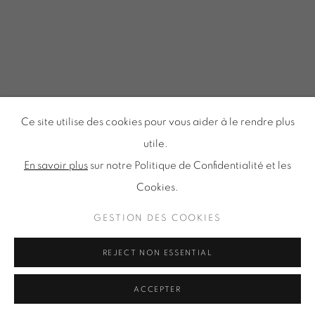
Tuesday to Saturday from 2pm to 7pm
du Mardi au Samedi de 14h00 à 19h00
Inscription à notre
NEWSLETTER
Ce site utilise des cookies pour vous aider à le rendre plus
utile.
En savoir plus
sur notre Politique de Confidentialité et les
Cookies.
Politique de confidentialité
Accessibilité
Politique relative aux cookies
Gestion des cookies
GESTION DES COOKIES
TOUS DROITS RÉSERVÉS © ONIRIS NEO SARL 2026
REJECT NON ESSENTIAL
ACCEPTER