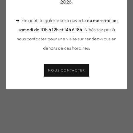
2026.
VACOSSIN | OEUVRES UNIQUES / UNIQUE WORKS
(SELECTION)
➜ Fin août, la galerie sera ouverte
du mercredi au
PARTAGER
ONIRIS.ART
samedi de 10h à 12h et 14h à 18h
. N'hésitez pas à
38 RUE D’ANTRAIN . 35000 RENNES . FRANCE
nous contacter pour une visite sur rendez-vous en
CONTACT : 02 99 36 46 06 .
dehors de ces horaires.
GALERIE[AT]ONIRIS.ART
NOUS CONTACTER
Tuesday to Saturday from 2pm to 7pm
du Mardi au Samedi de 14h00 à 19h00
du mercredi au samedi
de 10h-12h et 14h-18h
+ le mardi sur rendez-vous