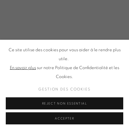
Tuesday to Saturday from 2pm to 7pm
du Mardi au Samedi de 14h00 à 19h00
Inscription à notre
NEWSLETTER
Ce site utilise des cookies pour vous aider à le rendre plus
utile.
En savoir plus
sur notre Politique de Confidentialité et les
Cookies.
Politique de confidentialité
Accessibilité
Politique relative aux cookies
Gestion des cookies
GESTION DES COOKIES
TOUS DROITS RÉSERVÉS © ONIRIS NEO SARL 2026
REJECT NON ESSENTIAL
ACCEPTER