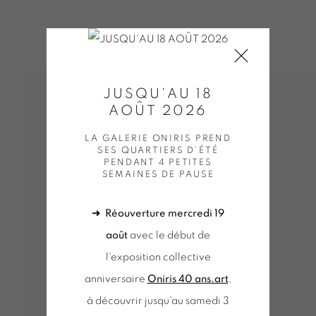
JUSQU'AU 18
AOÛT 2026
LA GALERIE ONIRIS PREND
SES QUARTIERS D'ÉTÉ
PENDANT 4 PETITES
SEMAINES DE PAUSE
QUE WORKS (SELECTION)
BONNEFOI | OEUVRES UNIQUE
➜
Réouverture mercredi 19
EUVRES UNIQUES / UNIQUE WORKS (SELECTION)
août
avec le début de
SELECTION)
OEUVRES UNIQUES (SÉLECTION)
KS (SELECTION)
DOEHLER | OEUVRES UNIQUES / UNI
l'exposition collective
UNIQUES / UNIQUE WORKS (SELECTION)
WALTER LEBL
anniversaire
Oniris 40 ans.art
,
LECTION)
MENCOBONI | OEUVRES UNIQUES / UNIQUE 
à découvrir jusqu'au samedi 3
 (SELECTION)
MORELLET | OEUVRES UNIQUES / UNIQ