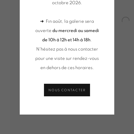
KS (SELECTION)
PINCEMIN | OEUVRES UNIQUES / UNI
octobre 2026.
(SELECTION)
OEUVRES UNIQUES (SÉLECTION)
KS (SELECTION)
➜ Fin août, la galerie sera
Open
ouverte
du mercredi au samedi
de 10h à 12h et 14h à 18h
.
mbnail 3 )
Tuesday to Saturday from 2pm to 7pm
du mercred
N'hésitez pas à nous contacter
du Mardi au Samedi de 14h00 à 19h00
de 10h-12h
pour une visite sur rendez-vous
RIS.ART
+ le mardi 
en dehors de ces horaires.
Tuesday to
du Mardi a
NOUS CONTACTER
e relative aux cookies
Gestion des cookies