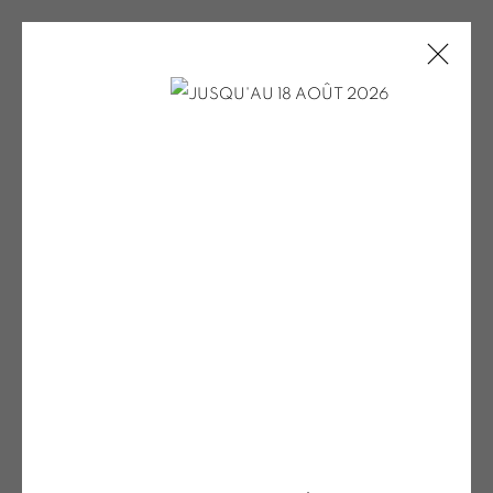
MENCOBONI PV POUR LE SITE EXPO
2023
ONIRIS.ART
38 RUE D’ANTRAIN . 35000 RENNES . FRANCE
CONTACT : 02 99 36 46 06 .
Open a larger version of the fol
GALERIE[AT]ONIRIS.ART
Tuesday to Saturday from 2pm to 7pm
du Mardi au Samedi de 14h00 à 19h00