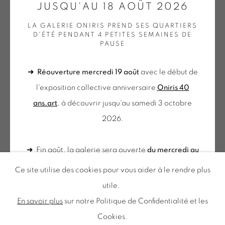
JUSQU'AU 18 AOÛT 2026
LA GALERIE ONIRIS PREND SES QUARTIERS
D'ÉTÉ PENDANT 4 PETITES SEMAINES DE
du mercredi au samedi
PAUSE
de 10h-12h et 14h-18h
+ le mardi sur rendez-vous
➜
Réouverture mercredi 19 août
avec le début de
Tuesday to Saturday from 2pm to 7pm
l'exposition collective anniversaire
Oniris 40
DIDIER MENCOBONI
du Mardi au Samedi de 14h00 à 19h00
ans.art
, à découvrir jusqu'au samedi 3 octobre
H 28-22
,
2022
2026.
Huile sur bois
Inscription à notre
➜ Fin août, la galerie sera ouverte
du mercredi au
25 x 19 cm
NEWSLETTER
samedi de 10h à 12h et 14h à 18h
. N'hésitez pas à
MEN 122
Ce site utilise des cookies pour vous aider à le rendre plus
nous contacter pour une visite sur rendez-vous en
utile.
€ 2,500.00
dehors de ces horaires.
En savoir plus
sur notre Politique de Confidentialité et les
BUY NOW
Cookies.
Politique de confidentialité
Accessibilité